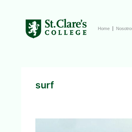
Ir
al
contenido
Home
Nosotro
surf
¡Las
vacaciones