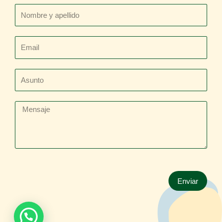
Nombre
y
apellido
Email
Asunto
Mensaje
Enviar